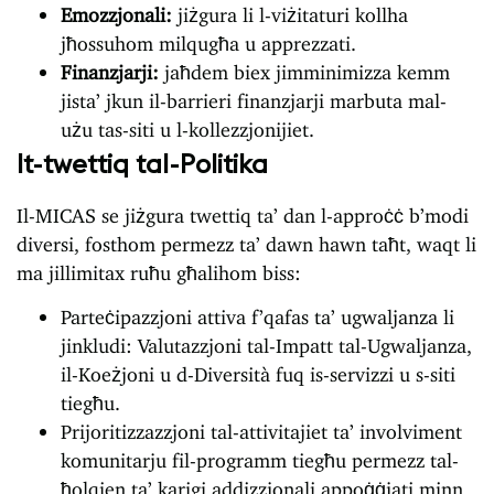
Emozzjonali:
jiżgura li l-viżitaturi kollha
jħossuhom milqugħa u apprezzati.
Finanzjarji:
jaħdem biex jimminimizza kemm
jista’ jkun il-barrieri finanzjarji marbuta mal-
użu tas-siti u l-kollezzjonijiet.
It-twettiq tal-Politika
Il-MICAS se jiżgura twettiq ta’ dan l-approċċ b’modi
diversi, fosthom permezz ta’ dawn hawn taħt, waqt li
ma jillimitax ruħu għalihom biss:
Parteċipazzjoni attiva f’qafas ta’ ugwaljanza li
jinkludi: Valutazzjoni tal-Impatt tal-Ugwaljanza,
il-Koeżjoni u d-Diversità fuq is-servizzi u s-siti
tiegħu.
Prijoritizzazzjoni tal-attivitajiet ta’ involviment
komunitarju fil-programm tiegħu permezz tal-
ħolqien ta’ karigi addizzjonali appoġġjati minn