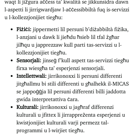
waqt li jiżgura aċċess ta’ kwalità se jikkunsidra dawn
l-aspetti li jirrigwardjaw l-aċċessibbiltà fuq is-servizzi
u l-kollezzjonijiet tiegħu:
Fiżiċi:
jippermetti lil persuni b’diżabbiltà fiżika,
l-anzjani u dawk li jieħdu ħsieb lil tfal żgħar
jilħqu u japprezzaw kull parti tas-servizzi u l-
kollezzjonijiet tiegħu.
Sensorjali:
jinseġ f’kull aspett tas-servizzi tiegħu
firxa wiesgħa ta’ esperjenzi sensorjali.
Intellettwali:
jirrikonoxxi li persuni differenti
jitgħallmu bi stili differenti u għalhekk il-MICAS
se jappoġġja lil persuni differenti billi jaddotta
gwida interpretattiva ċara.
Kulturali:
jirrikonoxxi u jagħraf differenzi
kulturali u jfittex li jirrappreżenta esperjenzi u
kwistjonijiet kulturali varji permezz tal-
programmi u l-wirjiet tiegħu.