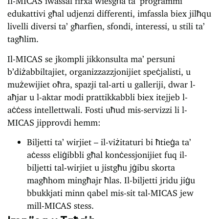
edukattivi għal udjenzi differenti, imfassla biex jilħqu
livelli diversi ta’ għarfien, sfondi, interessi, u stili ta’
tagħlim.
Il-MICAS se jkompli jikkonsulta ma’ persuni
b’diżabbiltajiet, organizzazzjonijiet speċjalisti, u
mużewijiet oħra, spazji tal-arti u galleriji, dwar l-
aħjar u l-aktar modi prattikkabbli biex itejjeb l-
aċċess intellettwali. Fosti uħud mis-servizzi li l-
MICAS jipprovdi hemm:
Biljetti ta’ wirjiet – il-viżitaturi bi ħtieġa ta’
aċesss eliġibbli għal konċessjonijiet fuq il-
biljetti tal-wirjiet u jistgħu jġibu skorta
magħhom mingħajr ħlas. Il-biljetti jridu jiġu
bbukkjati minn qabel mis-sit tal-MICAS jew
mill-MICAS stess.