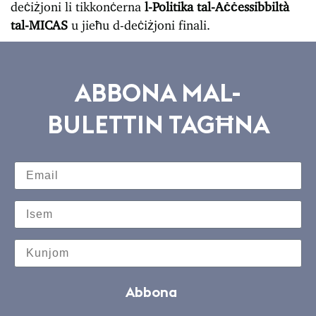
deċiżjoni li tikkonċerna
l-Politika tal-Aċċessibbiltà
tal-MICAS
u jieħu d-deċiżjoni finali.
ABBONA MAL-
BULETTIN TAGĦNA
Abbona