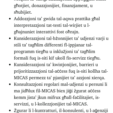
għotjiet, donazzjonijiet, finanzjament, u
sħubijiet.
Addozzjoni ta’ gwida tal-aqwa prattika għal
interpretazzjoni tat-testi tal-wirjiet u l-
għajnuniet interattivi fost oħrajn.
Kunsiderazzjoni tal-bżonnijiet ta’ udjenzi varji u
stili ta’ tagħlim differenti fl-ippjanar tal-
programm tiegħu u inklużjoni ta’ tagħlim
formali fuq is-siti kif ukoll fis-servizz tiegħu.
Kunsiderazzjoni ta’ kwistjonijiet, barrieri u
prijoritizzazzjoni tal-aċċess fuq is-siti kollha tal-
MICAS permezz ta’ pjanijiet ta’ azzjoni xierqa.
Konsultazzjoni regolari mal-udjenzi u persuni li
ma jidħlux fil-MICAS biex jiġi żgurat aċċess
kemm jista’ jkun mifrux għall-faċilitajiet, is-
servizzi, u l-kollezzjonijiet tal-MICAS.
Żgurar li l-kuntratturi, il-konsulenti, u l-aġenziji