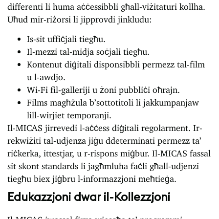
differenti li huma aċċessibbli għall-viżitaturi kollha.
Uħud mir-riżorsi li jipprovdi jinkludu:
Is-sit uffiċjali tiegħu.
Il-mezzi tal-midja soċjali tiegħu.
Kontenut diġitali disponsibbli permezz tal-film
u l-awdjo.
Wi-Fi fil-galleriji u żoni pubbliċi oħrajn.
Films magħżula b’sottotitoli li jakkumpanjaw
lill-wirjiet temporanji.
Il-MICAS jirrevedi l-aċċess diġitali regolarment. Ir-
rekwiżiti tal-udjenza jiġu ddeterminati permezz ta’
riċkerka, ittestjar, u r-rispons miġbur. Il-MICAS fassal
sit skont standards li jagħmluha faċli għall-udjenzi
tiegħu biex jiġbru l-informazzjoni meħtieġa.
Edukazzjoni dwar il-Kollezzjoni
Il-MICAS iwassal firxa wiesgħa ta’ programmi