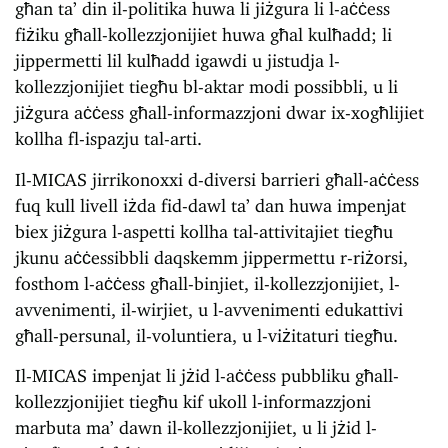
għan ta’ din il-politika huwa li jiżgura li l-aċċess
fiżiku għall-kollezzjonijiet huwa għal kulħadd; li
jippermetti lil kulħadd igawdi u jistudja l-
kollezzjonijiet tiegħu bl-aktar modi possibbli, u li
jiżgura aċċess għall-informazzjoni dwar ix-xogħlijiet
kollha fl-ispazju tal-arti.
Il-MICAS jirrikonoxxi d-diversi barrieri għall-aċċess
fuq kull livell iżda fid-dawl ta’ dan huwa impenjat
biex jiżgura l-aspetti kollha tal-attivitajiet tiegħu
jkunu aċċessibbli daqskemm jippermettu r-riżorsi,
fosthom l-aċċess għall-binjiet, il-kollezzjonijiet, l-
avvenimenti, il-wirjiet, u l-avvenimenti edukattivi
għall-persunal, il-voluntiera, u l-viżitaturi tiegħu.
Il-MICAS impenjat li jżid l-aċċess pubbliku għall-
kollezzjonijiet tiegħu kif ukoll l-informazzjoni
marbuta ma’ dawn il-kollezzjonijiet, u li jżid l-