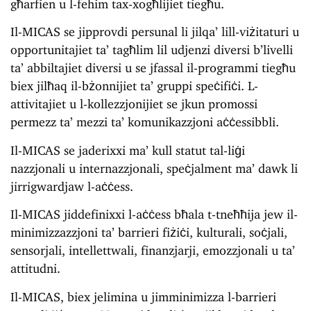
għarfien u l-fehim tax-xogħlijiet tiegħu.
Il-MICAS se jipprovdi persunal li jilqa’ lill-viżitaturi u
opportunitajiet ta’ tagħlim lil udjenzi diversi b’livelli
ta’ abbiltajiet diversi u se jfassal il-programmi tiegħu
biex jilħaq il-bżonnijiet ta’ gruppi speċifiċi. L-
attivitajiet u l-kollezzjonijiet se jkun promossi
permezz ta’ mezzi ta’ komunikazzjoni aċċessibbli.
Il-MICAS se jaderixxi ma’ kull statut tal-liġi
nazzjonali u internazzjonali, speċjalment ma’ dawk li
jirrigwardjaw l-aċċess.
Il-MICAS jiddefinixxi l-aċċess bħala t-tneħħija jew il-
minimizzazzjoni ta’ barrieri fiżiċi, kulturali, soċjali,
sensorjali, intellettwali, finanzjarji, emozzjonali u ta’
attitudni.
Il-MICAS, biex jelimina u jimminimizza l-barrieri