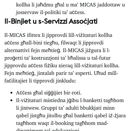
kollha li jaħdmu għal u ma’ MICAS jaddottaw u
josservaw il-politiki ta’ aċċess.
Il-Binjiet u s-Servizzi Assoċjati
Il-MICAS ifittex li jipprovdi lill-viżitaturi kollha
aċċess għall-bini tiegħu, filwaqt li jipprovdi
alternattivi fejn meħtieġ. Il-MICAS jiżgura li l-
proġetti ta’ kostruzzjoni ta’ bħalissa u tal-futur
jipprovdu aċċess fiżiku xieraq lill-viżitaturi kollha.
Fejn meħtieġ, jintalab parir ta’ esperti. Uħud mill-
faċilitajiet li tipprovdi jinkludu:
Aċċess għal siġġijiet bir-roti.
Il-viżitaturi mistiedna jġibu l-banketti tagħhom
li jintwew. Gruppi ta’ adulti bbukkjati minn
qabel jistgħu jitolbu għal banketti qabel iż-żjara
tagħhom waqt il-booking tagħhom mad-
dipartiment tal-edukazzjoni.