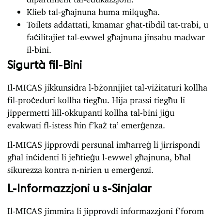
Klieb tal-għajnuna huma milqugħa.
Toilets addattati, kmamar għat-tibdil tat-trabi, u
faċilitajiet tal-ewwel għajnuna jinsabu madwar
il-bini.
Sigurtà fil-Bini
Il-MICAS jikkunsidra l-bżonnijiet tal-viżitaturi kollha
fil-proċeduri kollha tiegħu. Hija prassi tiegħu li
jippermetti lill-okkupanti kollha tal-bini jiġu
evakwati fl-istess ħin f’każ ta’ emerġenza.
Il-MICAS jipprovdi persunal imħarreġ li jirrispondi
għal inċidenti li jeħtieġu l-ewwel għajnuna, bħal
sikurezza kontra n-nirien u emerġenzi.
L-Informazzjoni u s-Sinjalar
Il-MICAS jimmira li jipprovdi informazzjoni f’forom