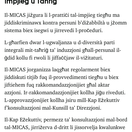
Impjieg u Taħriġ
Il-MICAS jiżgura li l-prattiċi tal-impjieg tiegħu ma
jiddiskriminawx kontra persuni b’diżabbiltà u jżomm
sistema biex isegwi u jirrevedi l-proċeduri.
L-għarfien dwar l-ugwaljanza u d-diversità parti
integrali mit-taħriġ ta’ induzzjoni għall-persunal il-
ġdid kollu fi rwoli li jiffaċċjaw il-viżitaturi.
Il-MICAS jorganizza laqgħat regolarment biex
jiddiskuti titjib fuq il-provvedimenti tiegħu u biex
jiftiehem fuq rakkomandazzjonijiet għal aktar
azzjoni. Ir-rakkomandazzjonijiet kollha jiġu riveduti.
L-approvazzjonijiet kollha jsiru mill-Kap Eżekuttiv
f’konsultazzjoni mal-Kunsill ta’ Direzzjoni.
Il-Kap Eżekuttiv, permezz ta’ konsultazzjoni mal-bord
tal-MICAS, jirriżerva d-dritt li jissorvelja kwalunkwe