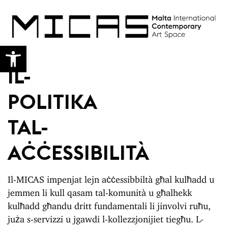
Open toolbar
IL-
POLITIKA
TAL-
AĊĊESSIBILITÀ
Il-MICAS impenjat lejn aċċessibbiltà għal kulħadd u
jemmen li kull qasam tal-komunità u għalhekk
kulħadd għandu dritt fundamentali li jinvolvi ruħu,
juża s-servizzi u jgawdi l-kollezzjonijiet tiegħu. L-